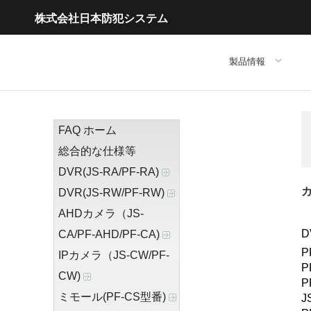
株式会社日本防犯システム
製品情報
FAQ ホーム
総合的な仕様等
DVR(JS-RA/PF-RA)
カ
DVR(JS-RW/PF-RW)
AHDカメラ（JS-
D
CA/PF-AHD/PF-CA)
P
IPカメラ（JS-CW/PF-
P
CW)
P
ミモール(PF-CS型番)
J