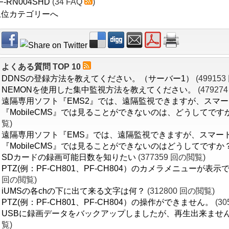
F-RN004SHD
(34 FAQ
)
上位カテゴリーへ
よくある質問 TOP 10
DDNSの登録方法を教えてください。（サーバー1）
(49915
NEMONを使用した集中監視方法を教えてください。
(47927
遠隔専用ソフト『EMS2』では、遠隔監視できますが、スマ
『MobileCMS』では見ることができないのは、どうしてです
覧)
遠隔専用ソフト『EMS』では、遠隔監視できますが、スマー
『MobileCMS』では見ることができないのはどうしてですか
SDカードの録画可能日数を知りたい
(377359 回の閲覧)
PTZ(例：PF-CH801、PF-CH804）のカメラメニューが表
回の閲覧)
iUMSの各chの下に出て来る文字は何？
(312800 回の閲覧)
PTZ(例：PF-CH801、PF-CH804）の操作ができません。
(3
USBに録画データをバックアップしましたが、再生出来ませ
覧)