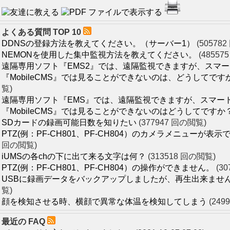
よくある質問 TOP 10
DDNSの登録方法を教えてください。（サーバー1）
(50578
NEMONを使用した集中監視方法を教えてください。
(48557
遠隔専用ソフト『EMS2』では、遠隔監視できますが、スマ
『MobileCMS』では見ることができないのは、どうしてです
覧)
遠隔専用ソフト『EMS』では、遠隔監視できますが、スマー
『MobileCMS』では見ることができないのはどうしてですか
SDカードの録画可能日数を知りたい
(377947 回の閲覧)
PTZ(例：PF-CH801、PF-CH804）のカメラメニューが表
回の閲覧)
iUMSの各chの下に出て来る文字は何？
(313518 回の閲覧)
PTZ(例：PF-CH801、PF-CH804）の操作ができません。
(3
USBに録画データをバックアップしましたが、再生出来ませ
覧)
顔を検知させる時、横顔で異常な体温を検知してしまう
(249
最近の FAQ