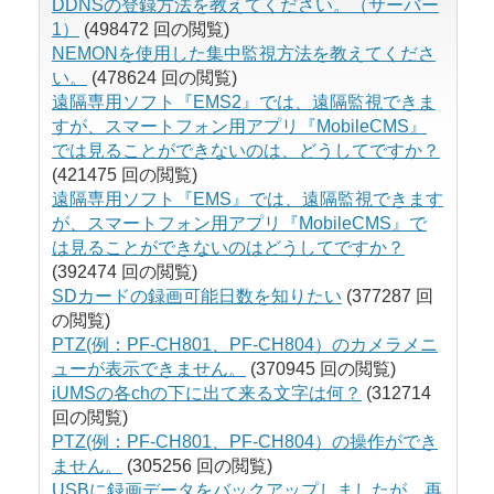
DDNSの登録方法を教えてください。（サーバー
1）
(498472 回の閲覧)
NEMONを使用した集中監視方法を教えてくださ
い。
(478624 回の閲覧)
遠隔専用ソフト『EMS2』では、遠隔監視できま
すが、スマートフォン用アプリ『MobileCMS』
では見ることができないのは、どうしてですか？
(421475 回の閲覧)
遠隔専用ソフト『EMS』では、遠隔監視できます
が、スマートフォン用アプリ『MobileCMS』で
は見ることができないのはどうしてですか？
(392474 回の閲覧)
SDカードの録画可能日数を知りたい
(377287 回
の閲覧)
PTZ(例：PF-CH801、PF-CH804）のカメラメニ
ューが表示できません。
(370945 回の閲覧)
iUMSの各chの下に出て来る文字は何？
(312714
回の閲覧)
PTZ(例：PF-CH801、PF-CH804）の操作ができ
ません。
(305256 回の閲覧)
USBに録画データをバックアップしましたが、再