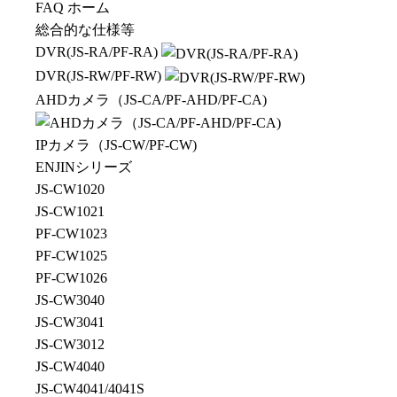
FAQ ホーム
総合的な仕様等
DVR(JS-RA/PF-RA)
DVR(JS-RW/PF-RW)
AHDカメラ（JS-CA/PF-AHD/PF-CA)
IPカメラ（JS-CW/PF-CW)
ENJINシリーズ
JS-CW1020
JS-CW1021
PF-CW1023
PF-CW1025
PF-CW1026
JS-CW3040
JS-CW3041
JS-CW3012
JS-CW4040
JS-CW4041/4041S